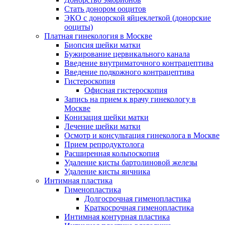
Стать донором ооцитов
ЭКО с донорской яйцеклеткой (донорские
ооциты)
Платная гинекология в Москве
Биопсия шейки матки
Бужирование цервикального канала
Введение внутриматочного контрацептива
Введение подкожного контрацептива
Гистероскопия
Офисная гистероскопия
Запись на прием к врачу гинекологу в
Москве
Конизация шейки матки
Лечение шейки матки
Осмотр и консультация гинеколога в Москве
Прием репродуктолога
Расширенная кольпоскопия
Удаление кисты бартолиновой железы
Удаление кисты яичника
Интимная пластика
Гименопластика
Долгосрочная гименопластика
Краткосрочная гименопластика
Интимная контурная пластика