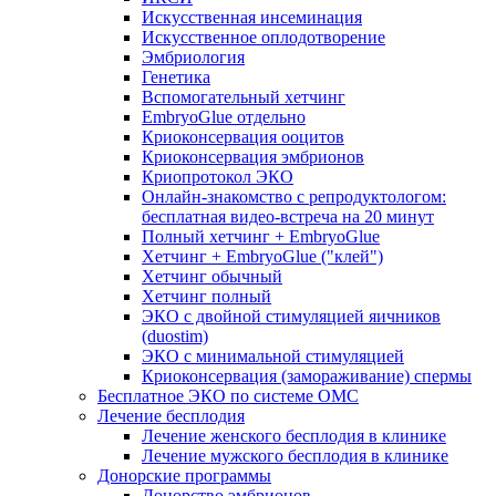
Искусственная инсеминация
Искусственное оплодотворение
Эмбриология
Генетика
Вспомогательный хетчинг
EmbryoGlue отдельно
Криоконсервация ооцитов
Криоконсервация эмбрионов
Криопротокол ЭКО
Онлайн-знакомство с репродуктологом:
бесплатная видео-встреча на 20 минут
Полный хетчинг + ЕmbryoGlue
Хетчинг + EmbryoGlue ("клей")
Хетчинг обычный
Хетчинг полный
ЭКО с двойной стимуляцией яичников
(duostim)
ЭКО с минимальной стимуляцией
Криоконсервация (замораживание) спермы
Бесплатное ЭКО по системе ОМС
Лечение бесплодия
Лечение женского бесплодия в клинике
Лечение мужского бесплодия в клинике
Донорские программы
Донорство эмбрионов