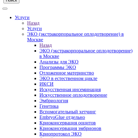
Услуги
Назад
Услуги
ЭКО (экстракорпоральное оплодотворение) в
Москве
Назад
ЭКО (экстракорпоральное оплодотворение)
в Москве
Анализы для ЭКО
Программы ЭКО
Отложенное материнство
ЭКО в естественном цикле
ИКСИ
Искусственная инсеминация
Искусственное оплодотворение
Эмбриология
Генетика
Вспомогательный хетчинг
EmbryoGlue отдельно
Криоконсервация ооцитов
Криоконсервация эмбрионов
Криопротокол ЭКО