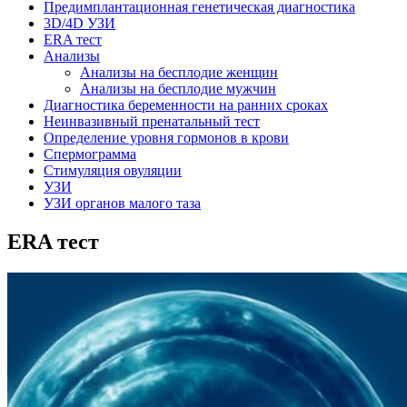
Предимплантационная генетическая диагностика
3D/4D УЗИ
ERA тест
Анализы
Анализы на бесплодие женщин
Анализы на бесплодие мужчин
Диагностика беременности на ранних сроках
Неинвазивный пренатальный тест
Определение уровня гормонов в крови
Спермограмма
Стимуляция овуляции
УЗИ
УЗИ органов малого таза
ERA тест