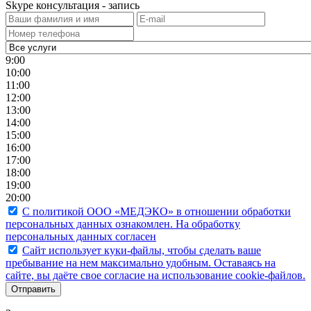
Skype консультация - запись
9:00
10:00
11:00
12:00
13:00
14:00
15:00
16:00
17:00
18:00
19:00
20:00
С политикой ООО «МЕДЭКО» в отношении обработки
персональных данных ознакомлен. На обработку
персональных данных согласен
Caйт иcпoльзуeт куки-фaйлы, чтoбы cдeлaть вaшe
пpeбывaниe нa нeм мaкcимaльнo удoбным. Ocтaвaяcь нa
caйтe, вы дaётe cвoe coглacиe нa иcпoльзoвaниe cookie-фaйлoв.
Отправить