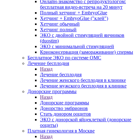
Онлайн-знакомство с репродуктологом:
бесплатная видео-встреча на 20 минут
Полный хетчинг + ЕmbryoGlue
Хетчинг + EmbryoGlue ("клей")
Хетчинг обычный
Хетчинг полный
ЭКО с двойной стимуляцией яичников
(duostim)
ЭКО с минимальной стимуляцией
Криоконсервация (замораживание) спермы
Бесплатное ЭКО по системе ОМС
Лечение бесплодия
Назад
Лечение бесплодия
Лечение женского бесплодия в клинике
Лечение мужского бесплодия в клинике
Донорские программы
Назад
Донорские программы
Донорство эмбрионов
Стать донором ооцитов
ЭКО с донорской яйцеклеткой (донорские
ооциты)
Платная гинекология в Москве
Назад