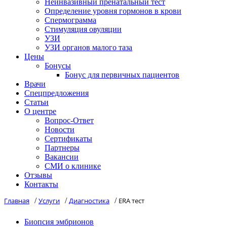
Неинвазивный пренатальный тест
Определение уровня гормонов в крови
Спермограмма
Стимуляция овуляции
УЗИ
УЗИ органов малого таза
Цены
Бонусы
Бонус для первичных пациентов
Врачи
Спецпредложения
Статьи
О центре
Вопрос-Ответ
Новости
Сертификаты
Партнеры
Вакансии
СМИ о клинике
Отзывы
Контакты
Главная
/
Услуги
/
Диагностика
/
ERA тест
Биопсия эмбрионов