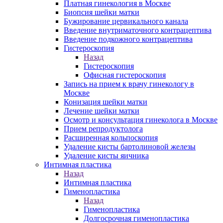
Платная гинекология в Москве
Биопсия шейки матки
Бужирование цервикального канала
Введение внутриматочного контрацептива
Введение подкожного контрацептива
Гистероскопия
Назад
Гистероскопия
Офисная гистероскопия
Запись на прием к врачу гинекологу в
Москве
Конизация шейки матки
Лечение шейки матки
Осмотр и консультация гинеколога в Москве
Прием репродуктолога
Расширенная кольпоскопия
Удаление кисты бартолиновой железы
Удаление кисты яичника
Интимная пластика
Назад
Интимная пластика
Гименопластика
Назад
Гименопластика
Долгосрочная гименопластика