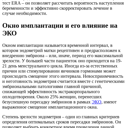
тест ERA – он позволяет рассчитать вероятность наступления
беременности и эффективно скорректировать лечение в
случае необходимости.
Окно имплантации и его влияние на
ЭКО
Окном имплантации называется временной интервал, в
котором эндометрий матки рецептивен и предрасположен к
внедрению эмбриона – или, иначе, период его максимальной
зрелости. У большей части пациенток оно приходится на 19-
21 день менструального цикла. Иногда из-за естественных
причин или стимулировании яичников гормонами может
происходить смещение этого интервала. Невосприимчивость
и неготовность эндометрия считается вместе с генетическими
эмбриональными патологиями главной причиной,
снижающей эффективность экстракорпорального
оплодотворения. Около 25% женщин, перенесших
безуспешную пересадку эмбрионов в рамках
ЭКО
, имеют
выраженное смещение имплантационного окна.
Степень зрелости эндометрия – один из главных критериев
определения оптимальных сроков пересадки эмбрионов. Он
позволяет выбрать конкретное время проведения данной