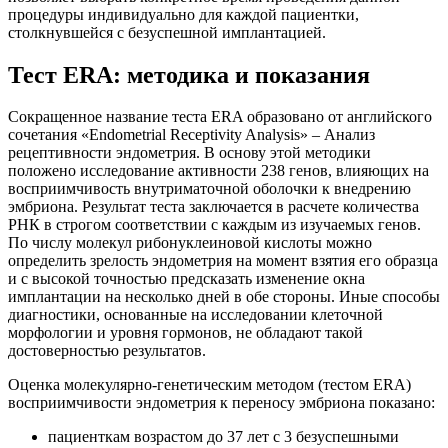
процедуры индивидуально для каждой пациентки,
столкнувшейся с безуспешной имплантацией.
Тест ERA: методика и показания
Сокращенное название теста ERA образовано от английского
сочетания «Endometrial Receptivity Analysis» – Анализ
рецептивности эндометрия. В основу этой методики
положено исследование активности 238 генов, влияющих на
восприимчивость внутриматочной оболочки к внедрению
эмбриона. Результат теста заключается в расчете количества
РНК в строгом соответствии с каждым из изучаемых генов.
По числу молекул рибонуклеиновой кислоты можно
определить зрелость эндометрия на момент взятия его образца
и с высокой точностью предсказать изменение окна
имплантации на несколько дней в обе стороны. Иные способы
диагностики, основанные на исследовании клеточной
морфологии и уровня гормонов, не обладают такой
достоверностью результатов.
Оценка молекулярно-генетическим методом (тестом ERA)
восприимчивости эндометрия к переносу эмбриона показано:
пациенткам возрастом до 37 лет с 3 безуспешными