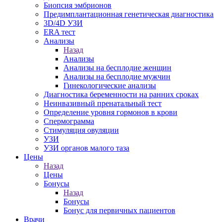
Биопсия эмбрионов
Предимплантационная генетическая диагностика
3D/4D УЗИ
ERA тест
Анализы
Назад
Анализы
Анализы на бесплодие женщин
Анализы на бесплодие мужчин
Гинекологические анализы
Диагностика беременности на ранних сроках
Неинвазивный пренатальный тест
Определение уровня гормонов в крови
Спермограмма
Стимуляция овуляции
УЗИ
УЗИ органов малого таза
Цены
Назад
Цены
Бонусы
Назад
Бонусы
Бонус для первичных пациентов
Врачи