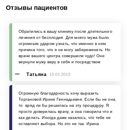
Отзывы пациентов
Обратились в вашу клинику после длительного
лечения от бесплодия. Для моего мужа было
огромным ударом узнать, что именно в нем
причина того, что я не могу забеременеть. Но
врачи вашего центра совершили чудо! Они
вернули мужу веру в себя и посредством
процедуры икси зачатие все же произошло.
Сердечное спасибо вам за нашего
Татьяна
14.03.2019
новорожденного сыночка!
Огромную благодарность хочу выразить
Торгановой Ирине Геннадьевне. Если бы не она,
то вряд ли бы решилась на эту процедуру. Я
просто доверилась врачу, а она говорила что и
как делать. Иногда даже казалось, что тебе не
оставляют выбора. Но это не так. Ирина
Геннадьевна просто не давала ни времени, ни