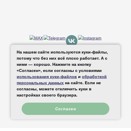
* Принадлежит компании Meta, запрещенной
На нашем сайте используются куки-файлы,
в РФ
потому что без них всё плохо работает. А с
ними — хорошо. Нажмите на кнопку
«Согласен», если согласны с условиями
использования куки-файлов
и
обработкой
© 2026 «За Рождение». Все права
персональных данных
на сайте. Если не
защищены
согласны, можете отключить куки в
настройках своего браузера.
Согласен
Карта сайта