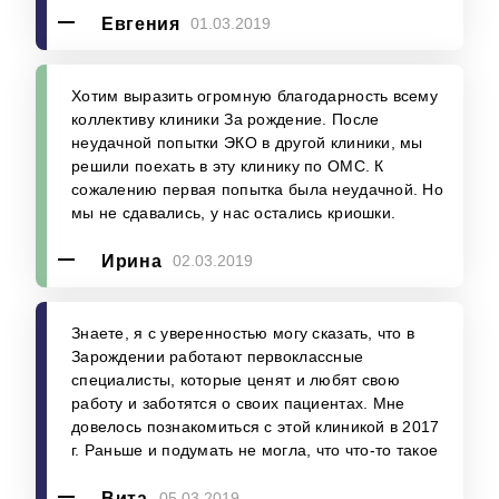
повода для сомнений. ЭКО делала в сентябре
Евгения
01.03.2019
2016 года. Несмотря на то, что мне было на тот
момент уже 40 лет, а мужчине 56 - все
получилось с первой попытки и в свежем
Хотим выразить огромную благодарность всему
протоколе. Беременность протекала очень
коллективу клиники За рождение. После
легко. Уже мое Сокровище подросло (нам 1 год
неудачной попытки ЭКО в другой клиники, мы
и 7 месяцев) и весит 17,5 кг и 89 см. Еще
решили поехать в эту клинику по ОМС. К
немного подрастем и обязательно приедем
сожалению первая попытка была неудачной. Но
поблагодарить весь персонал клиники. Спасибо
мы не сдавались, у нас остались криошки.
всем сотрудникам клиники и удачи тем, кто
Благодаря Торгановой Ирине Геннадьевне, крио
сейчас на пути к своему счастью или еще
протокол прошёл удачно. В марте 2018 г. у нас
Ирина
02.03.2019
сомневается стоит ли проводить процедуру.
появились замечательные сынок и дочка. Вы
творите чудо! И дарите счастье быть
родителями! Дай Бог Вам здоровья!!!
Знаете, я с уверенностью могу сказать, что в
Зарождении работают первоклассные
специалисты, которые ценят и любят свою
работу и заботятся о своих пациентах. Мне
довелось познакомиться с этой клиникой в 2017
г. Раньше и подумать не могла, что что-то такое
возможно. Я девочка не маленькая, 30
исполнилось, я слышала про эко, но в
Вита
05.03.2019