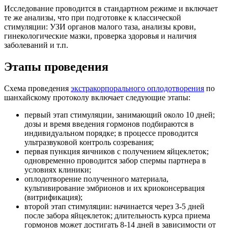
Исследование проводится в стандартном режиме и включает
те же анализы, что при подготовке к классической
стимуляции: УЗИ органов малого таза, анализы крови,
гинекологические мазки, проверка здоровья и наличия
заболеваний и т.п.
Этапы проведения
Схема проведения
экстракорпорального оплодотворения
по
шанхайскому протоколу включает следующие этапы:
первый этап стимуляции, занимающий около 10 дней;
дозы и время введения гормонов подбираются в
индивидуальном порядке; в процессе проводится
ультразвуковой контроль созревания;
первая пункция яичников с получением яйцеклеток;
одновременно проводится забор спермы партнера в
условиях клиники;
оплодотворение полученного материала,
культивирование эмбрионов и их криоконсервация
(витрификация);
второй этап стимуляции: начинается через 3-5 дней
после забора яйцеклеток; длительность курса приема
гормонов может достигать 8-14 дней в зависимости от