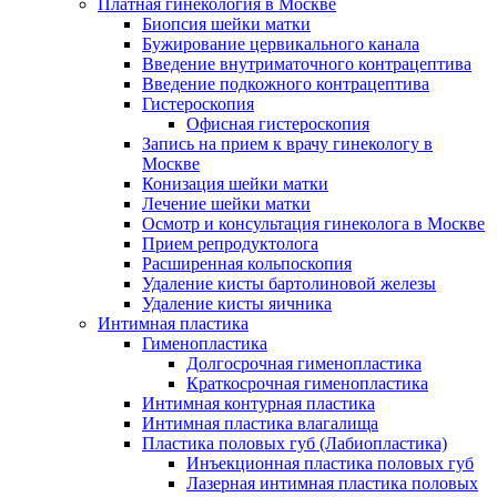
Платная гинекология в Москве
Биопсия шейки матки
Бужирование цервикального канала
Введение внутриматочного контрацептива
Введение подкожного контрацептива
Гистероскопия
Офисная гистероскопия
Запись на прием к врачу гинекологу в
Москве
Конизация шейки матки
Лечение шейки матки
Осмотр и консультация гинеколога в Москве
Прием репродуктолога
Расширенная кольпоскопия
Удаление кисты бартолиновой железы
Удаление кисты яичника
Интимная пластика
Гименопластика
Долгосрочная гименопластика
Краткосрочная гименопластика
Интимная контурная пластика
Интимная пластика влагалища
Пластика половых губ (Лабиопластика)
Инъекционная пластика половых губ
Лазерная интимная пластика половых