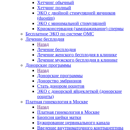
Хетчинг обычный
Хетчинг полный
ЭКО с двойной стимуляцией яичников
(duostim)
ЭКО с минимальной стимуляцией
Криоконсервация (замораживание) спермы
Бесплатное ЭКО по системе ОМС
Лечение бесплодия
Назад
Лечение бесплодия
Лечение женского бесплодия в клинике
Лечение мужского бесплодия в клинике
Донорские программы
Назад
Донорские программы
Донорство эмбрионов
Стать донором ооцитов
ЭКО с донорской яйцеклеткой (донорские
ооциты)
Платная гинекология в Москве
Назад
Платная гинекология в Москве
Биопсия шейки матки
Бужирование цервикального канала
Введение внутриматочного контрацептива