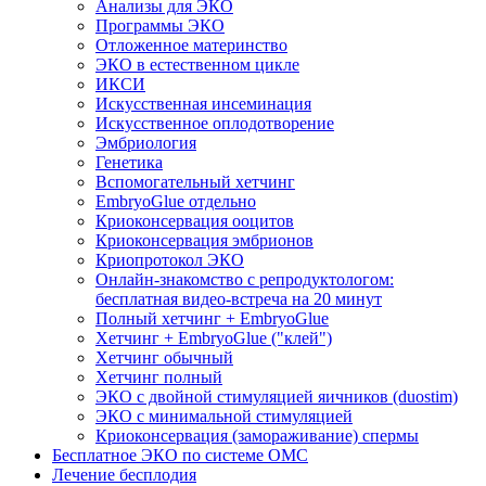
Анализы для ЭКО
Программы ЭКО
Отложенное материнство
ЭКО в естественном цикле
ИКСИ
Искусственная инсеминация
Искусственное оплодотворение
Эмбриология
Генетика
Вспомогательный хетчинг
EmbryoGlue отдельно
Криоконсервация ооцитов
Криоконсервация эмбрионов
Криопротокол ЭКО
Онлайн-знакомство с репродуктологом:
бесплатная видео-встреча на 20 минут
Полный хетчинг + ЕmbryoGlue
Хетчинг + EmbryoGlue ("клей")
Хетчинг обычный
Хетчинг полный
ЭКО с двойной стимуляцией яичников (duostim)
ЭКО с минимальной стимуляцией
Криоконсервация (замораживание) спермы
Бесплатное ЭКО по системе ОМС
Лечение бесплодия