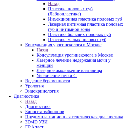
Назад
Пластика половых губ
(Лабиопластика)
Инъекционная пластика половых губ
Лазерная интимная пластика половых
губ и интимной зоны
Пластика больших половых губ
Пластика малых половых губ
Консультация урогинеколога в Москве
Назад
Консультация урогинеколога в Москве
Лазерное лечение недержания мочи у
женщин
Лазерное омоложение влагалища
Увеличение точки G
Ведение беременности
Урология
Эндокринология
Диагностика
Назад
Диагностика
Биопсия эмбрионов
Предимплантационная генетическая диагностика
3D/4D УЗИ
ERA тест