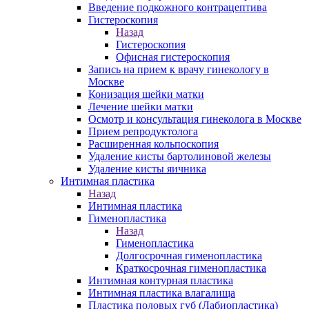
Введение подкожного контрацептива
Гистероскопия
Назад
Гистероскопия
Офисная гистероскопия
Запись на прием к врачу гинекологу в
Москве
Конизация шейки матки
Лечение шейки матки
Осмотр и консультация гинеколога в Москве
Прием репродуктолога
Расширенная кольпоскопия
Удаление кисты бартолиновой железы
Удаление кисты яичника
Интимная пластика
Назад
Интимная пластика
Гименопластика
Назад
Гименопластика
Долгосрочная гименопластика
Краткосрочная гименопластика
Интимная контурная пластика
Интимная пластика влагалища
Пластика половых губ (Лабиопластика)