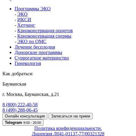
Программы ЭКО
-
ЭКО
-
ИКСИ
-
Хетчинг
-
Криоконсервация ооцитов
-
Криоконсервация спермы
-
ЭКО по ОМС
Лечение бесплодия
Донорские программы
Суррогатное материнство
Гинекология
Как добраться:
Бауманская
г. Москва
,
Бауманская, д.21
8 (800) 222-40-58
8 (499) 288-06-45
Онлайн консультация
Записаться на прием
Telegram
9:00 - 20:00
Политика конфиденциальности.
Лицензия Л041-01137-77/00321328