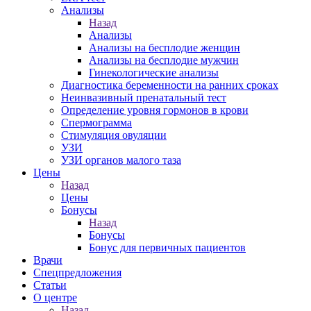
Анализы
Назад
Анализы
Анализы на бесплодие женщин
Анализы на бесплодие мужчин
Гинекологические анализы
Диагностика беременности на ранних сроках
Неинвазивный пренатальный тест
Определение уровня гормонов в крови
Спермограмма
Стимуляция овуляции
УЗИ
УЗИ органов малого таза
Цены
Назад
Цены
Бонусы
Назад
Бонусы
Бонус для первичных пациентов
Врачи
Спецпредложения
Статьи
О центре
Назад