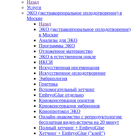
Назад
Услуги
ЭКО (экстракорпоральное оплодотворение) в
Москве
Назад
ЭКО (экстракорпоральное оплодотворение)
в Москве
Анализы для ЭКО
Программы ЭКО
Отложенное материнство
ЭКО в естественном цикле
ИКСИ
Искусственная инсеминация
Искусственное оплодотворение
Эмбриология
Генетика
Вспомогательный хетчинг
EmbryoGlue отдельно
Криоконсервация ооцитов
Криоконсервация эмбрионов
Криопротокол ЭКО
Онлайн-знакомство с репродуктологом:
бесплатная видео-встреча на 20 минут
Полный хетчинг + ЕmbryoGlue
Хетчинг + EmbryoGlue ("клей")