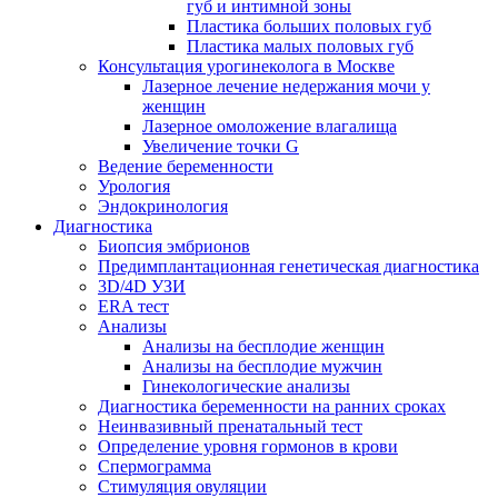
губ и интимной зоны
Пластика больших половых губ
Пластика малых половых губ
Консультация урогинеколога в Москве
Лазерное лечение недержания мочи у
женщин
Лазерное омоложение влагалища
Увеличение точки G
Ведение беременности
Урология
Эндокринология
Диагностика
Биопсия эмбрионов
Предимплантационная генетическая диагностика
3D/4D УЗИ
ERA тест
Анализы
Анализы на бесплодие женщин
Анализы на бесплодие мужчин
Гинекологические анализы
Диагностика беременности на ранних сроках
Неинвазивный пренатальный тест
Определение уровня гормонов в крови
Спермограмма
Стимуляция овуляции