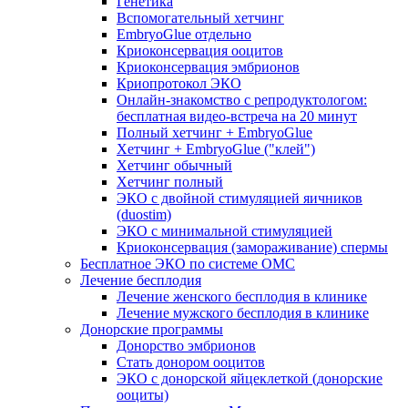
Генетика
Вспомогательный хетчинг
EmbryoGlue отдельно
Криоконсервация ооцитов
Криоконсервация эмбрионов
Криопротокол ЭКО
Онлайн-знакомство с репродуктологом:
бесплатная видео-встреча на 20 минут
Полный хетчинг + ЕmbryoGlue
Хетчинг + EmbryoGlue ("клей")
Хетчинг обычный
Хетчинг полный
ЭКО с двойной стимуляцией яичников
(duostim)
ЭКО с минимальной стимуляцией
Криоконсервация (замораживание) спермы
Бесплатное ЭКО по системе ОМС
Лечение бесплодия
Лечение женского бесплодия в клинике
Лечение мужского бесплодия в клинике
Донорские программы
Донорство эмбрионов
Стать донором ооцитов
ЭКО с донорской яйцеклеткой (донорские
ооциты)