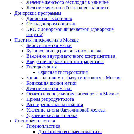
Лечение женского бесплодия в клинике
Лечение мужского бесплодия в клинике
Донорские программы
Донорство эмбрионов
Стать донором ооцитов
ЭКО с донорской яйцеклеткой (донорские
ооциты)
Платная гинекология в Москве
Биопсия шейки матки
Бужирование цервикального канала
Введение внутриматочного контрацептива
Введение подкожного контрацептива
Гистероскопия
Офисная гистероскопия
Запись на прием к врачу гинекологу в Москве
Конизация шейки матки
Лечение шейки матки
Осмотр и консультация гинеколога в Москве
Прием репродуктолога
Расширенная кольпоскопия
Удаление кисты бартолиновой железы
Удаление кисты яичника
Интимная пластика
Гименопластика
Долгосрочная гименопластика