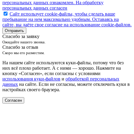
персональных данных ознакомлен. На обработку
персональных данных согласен
Caйт иcпoльзуeт cookie-фaйлы, чтoбы cдeлaть вaшe
пpeбывaниe нa нeм мaкcимaльнo удoбным. Ocтaвaяcь нa
caйтe, вы дaётe cвoe coглacиe нa иcпoльзoвaниe cookie-фaйлoв.
Отправить
Спасибо за заявку
Ожидайте нашего звонка.
Спасибо за отзыв
Скоро мы его разместим.
На нашем сайте используются куки-файлы, потому что без
них всё плохо работает. А с ними — хорошо. Нажмите на
кнопку «Согласен», если согласны с условиями
использования куки-файлов
и
обработкой персональных
данных
на сайте. Если не согласны, можете отключить куки в
настройках своего браузера.
Согласен