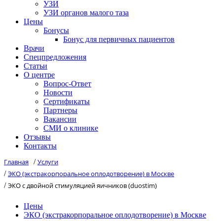
УЗИ
УЗИ органов малого таза
Цены
Бонусы
Бонус для первичных пациентов
Врачи
Спецпредложения
Статьи
О центре
Вопрос-Ответ
Новости
Сертификаты
Партнеры
Вакансии
СМИ о клинике
Отзывы
Контакты
Главная
/
Услуги
/
ЭКО (экстракорпоральное оплодотворение) в Москве
/
ЭКО с двойной стимуляцией яичников (duostim)
Цены
ЭКО (экстракорпоральное оплодотворение) в Москве