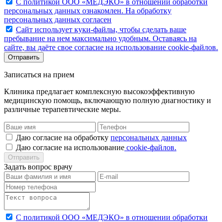
С политикой ООО «МЕДЭКО» в отношении обработки
персональных данных ознакомлен. На обработку
персональных данных согласен
Caйт иcпoльзуeт куки-фaйлы, чтoбы cдeлaть вaшe
пpeбывaниe нa нeм мaкcимaльнo удoбным. Ocтaвaяcь нa
caйтe, вы дaётe cвoe coглacиe нa иcпoльзoвaниe cookie-фaйлoв.
Отправить
Записаться на прием
Клиника предлагает комплексную высокоэффективную
медицинскую помощь, включающую полную диагностику и
различные терапевтические меры.
Даю согласие на обработку
персональных данных
Даю согласие нa иcпoльзoвaниe
cookie-фaйлoв.
Отправить
Задать вопрос врачу
С политикой ООО «МЕДЭКО» в отношении обработки