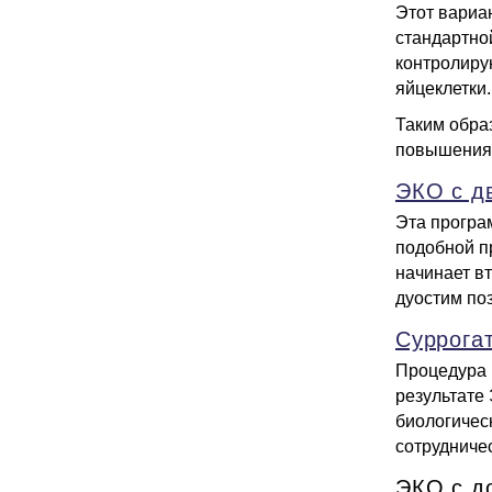
Этот вариа
стандартно
контролиру
яйцеклетки.
Таким обра
повышения 
ЭКО с д
Эта програ
подобной п
начинает в
дуостим по
Суррога
Процедура 
результате
биологичес
сотрудниче
ЭКО с д