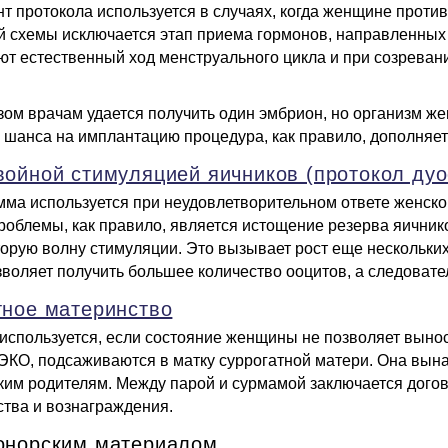
нт протокола используется в случаях, когда женщине проти
й схемы исключается этап приема гормонов, направленных 
ют естественный ход менструального цикла и при созреван
зом врачам удается получить один эмбрион, но организм ж
шанса на имплантацию процедура, как правило, дополняет
войной стимуляцией яичников (протокол дуо
мма используется при неудовлетворительном ответе женск
роблемы, как правило, является истощение резерва яичник
торую волну стимуляции. Это вызывает рост еще нескольких
зволяет получить большее количество ооцитов, а следовате
тное материнство
используется, если состояние женщины не позволяет выно
 ЭКО, подсаживаются в матку суррогатной матери. Она вына
ким родителям. Между парой и сурмамой заключается дого
ства и вознаграждения.
онорским материалом