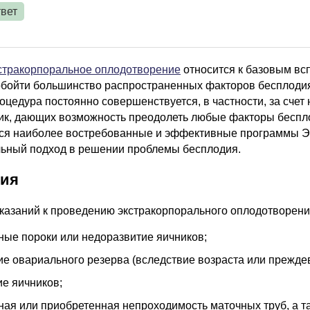
вет
стракорпоральное оплодотворение
относится к базовым вс
обойти большинство распространенных факторов бесплоди
роцедура постоянно совершенствуется, в частности, за сче
ник, дающих возможность преодолеть любые факторы беспл
ся наиболее востребованные и эффективные программы ЭК
ьный подход в решении проблемы бесплодия.
ния
оказаний к проведению экстракорпорального оплодотворени
ые пороки или недоразвитие яичников;
е овариального резерва (вследствие возраста или прежд
ие яичников;
ая или приобретенная непроходимость маточных труб, а та