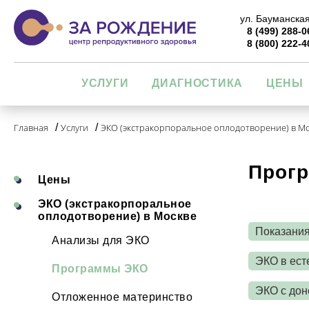
ул. Бауманская
8 (499) 288-0
8 (800) 222-4
УСЛУГИ
ДИАГНОСТИКА
ЦЕНЫ
Главная
/
Услуги
/
ЭКО (экстракорпоральное оплодотворение) в М
Прог
Цены
ЭКО (экстракорпоральное
оплодотворение) в Москве
Показания
Анализы для ЭКО
ЭКО в ест
Программы ЭКО
ЭКО с дон
Отложенное материнство