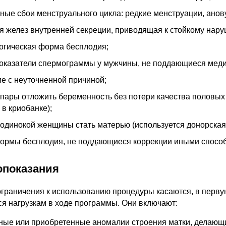
ые сбои менструального цикла: редкие менструации, анов
я желез внутренней секреции, приводящая к стойкому нар
огическая форма бесплодия;
оказатели спермограммы у мужчины, не поддающиеся меди
е с неуточненной причиной;
пары отложить беременность без потери качества половых 
 в криобанке);
одинокой женщины стать матерью (используется донорская
ормы бесплодия, не поддающиеся коррекции иными спосо
опоказания
граничения к использованию процедуры касаются, в перву
ся нагрузкам в ходе программы. Они включают:
ные или приобретенные аномалии строения матки, делаю