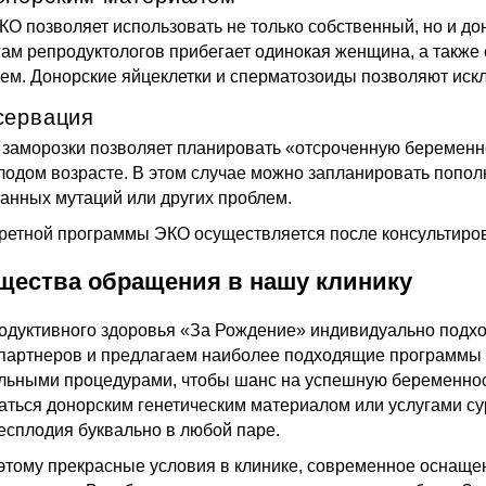
КО позволяет использовать не только собственный, но и до
гам репродуктологов прибегает одинокая женщина, а также 
ем. Донорские яйцеклетки и сперматозоиды позволяют искл
сервация
 заморозки позволяет планировать «отсроченную беременно
олодом возрасте. В этом случае можно запланировать попо
танных мутаций или других проблем.
ретной программы ЭКО осуществляется после консультиро
щества обращения в нашу клинику
одуктивного здоровья «За Рождение» индивидуально подх
партнеров и предлагаем наиболее подходящие программы 
льными процедурами, чтобы шанс на успешную беременнос
аться донорским генетическим материалом или услугами су
есплодия буквально в любой паре.
 этому прекрасные условия в клинике, современное оснащен