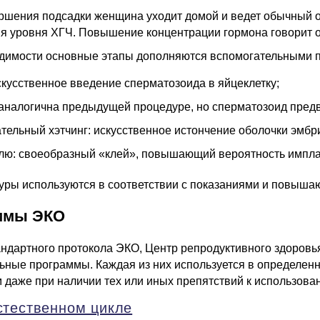
ршения подсадки женщина уходит домой и ведет обычный об
я уровня ХГЧ. Повышение концентрации гормона говорит 
димости основные этапы дополняются вспомогательными 
кусственное введение сперматозоида в яйцеклетку;
налогична предыдущей процедуре, но сперматозоид предв
тельный хэтчинг: искусственное истончение оболочки эмбр
лю: своеобразный «клей», повышающий вероятность импла
уры используются в соответствии с показаниями и повышаю
ммы ЭКО
ндартного протокола ЭКО, Центр репродуктивного здоровь
ьные программы. Каждая из них используется в определенн
 даже при наличии тех или иных препятствий к использов
стественном цикле