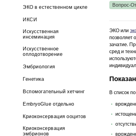
Вопрос-От
ЭКО в естественном цикле
ИКСИ
ЭКО или
эк
Искусственная
инсеминация
позволяет 
зачатие. П
Искусственное
сред и тех
оплодотворение
используют
индивидуал
Эмбриология
Показа
Генетика
Вспомогательный хетчинг
В список п
EmbryoGlue отдельно
врожденн
истощени
Криоконсервация ооцитов
отсутств
Криоконсервация
эмбрионов
врожденн