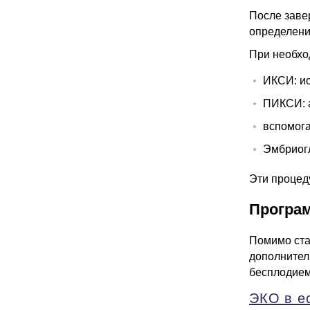
После заве
определени
При необхо
ИКСИ: ис
ПИКСИ: а
вспомога
Эмбриог
Эти процед
Програ
Помимо ста
дополнител
бесплодием
ЭКО в е