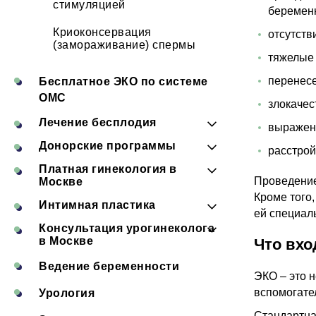
стимуляцией
беремен
Криоконсервация
отсутств
(замораживание) спермы
тяжелые 
перенесе
Бесплатное ЭКО по системе
ОМС
злокачес
Лечение бесплодия
выражен
Лечение женского бесплодия
Донорские программы
в клинике
расстрой
Донорство эмбрионов
Платная гинекология в
Лечение мужского бесплодия
Проведение
Москве
в клинике
Стать донором ооцитов
Биопсия шейки матки
Кроме того
Интимная пластика
ей специал
ЭКО с донорской
Гименопластика
Бужирование цервикального
Консультация урогинеколога
яйцеклеткой (донорские
Долгосрочная
канала
в Москве
ооциты)
Что вхо
гименопластика
Интимная контурная
Лазерное лечение
пластика
Введение внутриматочного
Ведение беременности
недержания мочи у женщин
Краткосрочная
контрацептива
ЭКО – это 
гименопластика
Интимная пластика
вспомогате
Урология
Лазерное омоложение
влагалища
Введение подкожного
влагалища
Стандартна