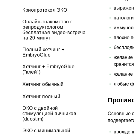
выраженн
Криопротокол ЭКО
патологи
Онлайн-знакомство с
репродуктологом:
иммунол
бесплатная видео-встреча
плохие п
на 20 минут
бесплоди
Полный хетчинг +
ЕmbryoGlue
желание 
хранится
Хетчинг + EmbryoGlue
("клей")
желание 
любые ф
Хетчинг обычный
Хетчинг полный
Против
ЭКО с двойной
стимуляцией яичников
Основные о
(duostim)
подвергает
ЭКО с минимальной
врожден