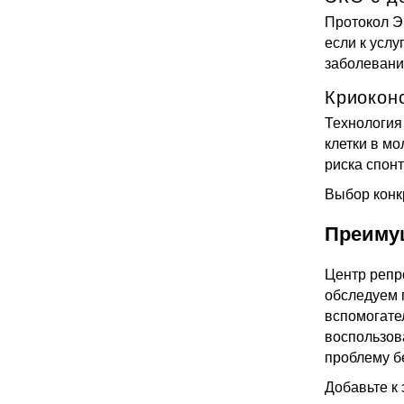
Протокол Э
если к услу
заболевани
Криокон
Технология
клетки в м
риска спон
Выбор конк
Преиму
Центр репр
обследуем 
вспомогате
воспользов
проблему б
Добавьте к