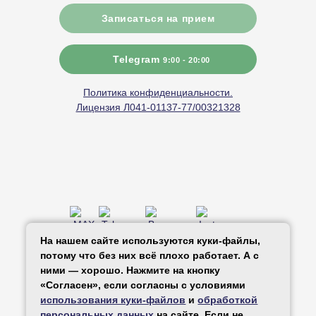
Записаться на прием
Telegram
9:00 - 20:00
Политика конфиденциальности.
Лицензия Л041-01137-77/00321328
* Принадлежит компании Meta, запрещенной
На нашем сайте используются куки-файлы,
в РФ
потому что без них всё плохо работает. А с
ними — хорошо. Нажмите на кнопку
«Согласен», если согласны с условиями
использования куки-файлов
и
обработкой
© 2026 «За Рождение». Все права
персональных данных
на сайте. Если не