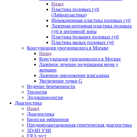
Назад
Пластика половых губ
(Лабиопластика)
Инъекционная пластика половых губ
Лазерная интимная пластика половых
губ и интимной зоны
Пластика больших половых губ
Пластика малых половых губ
Консультация урогинеколога в Москве
Назад
Консультация урогинеколога в Москве
Лазерное лечение недержания мочи у
женщин
Лазерное омоложение влагалища
Увеличение точки G
Ведение беременности
Урология
Эндокринология
Диагностика
Назад
Диагностика
Биопсия эмбрионов
Предимплантационная генетическая диагностика
3D/4D УЗИ
ERA тест