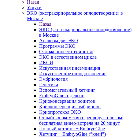
Назад
Услуги
ЭКО (экстракорпоральное оплодотворение) в
Москве
Назад
ЭКО (экстракорпоральное оплодотворение)
в Москве
Анализы для ЭКО
Программы ЭКО
Отложенное материнство
ЭКО в естественном цикле
ИКСИ
Искусственная инсеминация
Искусственное оплодотворение
Эмбриология
Генетика
Вспомогательный хетчинг
EmbryoGlue отдельно
Криоконсервация ооцитов
Криоконсервация эмбрионов
Криопротокол ЭКО
Онлайн-знакомство с репродуктологом:
бесплатная видео-встреча на 20 минут
Полный хетчинг + ЕmbryoGlue
Хетчинг + EmbryoGlue ("клей")