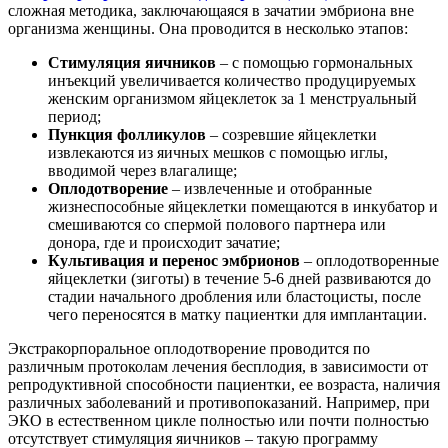
сложная методика, заключающаяся в зачатии эмбриона вне
организма женщины. Она проводится в несколько этапов:
Стимуляция яичников
– с помощью гормональных
инъекций увеличивается количество продуцируемых
женским организмом яйцеклеток за 1 менструальный
период;
Пункция фолликулов
– созревшие яйцеклетки
извлекаются из яичных мешков с помощью иглы,
вводимой через влагалище;
Оплодотворение
– извлеченные и отобранные
жизнеспособные яйцеклетки помещаются в инкубатор и
смешиваются со спермой полового партнера или
донора, где и происходит зачатие;
Культивация и перенос эмбрионов
– оплодотворенные
яйцеклетки (зиготы) в течение 5-6 дней развиваются до
стадии начального дробления или бластоцисты, после
чего переносятся в матку пациентки для имплантации.
Экстракорпоральное оплодотворение проводится по
различным протоколам лечения бесплодия, в зависимости от
репродуктивной способности пациентки, ее возраста, наличия
различных заболеваний и противопоказаний. Например, при
ЭКО в естественном цикле полностью или почти полностью
отсутствует стимуляция яичников – такую программу