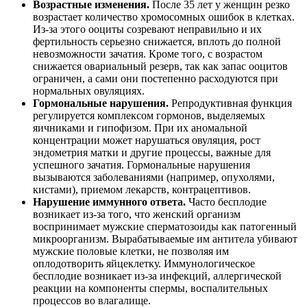
Возрастные изменения.
После 35 лет у женщин резко
возрастает количество хромосомных ошибок в клетках.
Из-за этого ооциты созревают неправильно и их
фертильность серьезно снижается, вплоть до полной
невозможности зачатия. Кроме того, с возрастом
снижается овариальный резерв, так как запас ооцитов
ограничен, а сами они постепенно расходуются при
нормальных овуляциях.
Гормональные нарушения.
Репродуктивная функция
регулируется комплексом гормонов, выделяемых
яичниками и гипофизом. При их аномальной
концентрации может нарушаться овуляция, рост
эндометрия матки и другие процессы, важные для
успешного зачатия. Гормональные нарушения
вызываются заболеваниями (например, опухолями,
кистами), приемом лекарств, контрацептивов.
Нарушение иммунного ответа.
Часто бесплодие
возникает из-за того, что женский организм
воспринимает мужские сперматозоиды как патогенный
микроорганизм. Вырабатываемые им антитела убивают
мужские половые клетки, не позволяя им
оплодотворить яйцеклетку. Иммунологическое
бесплодие возникает из-за инфекций, аллергической
реакции на компоненты спермы, воспалительных
процессов во влагалище.