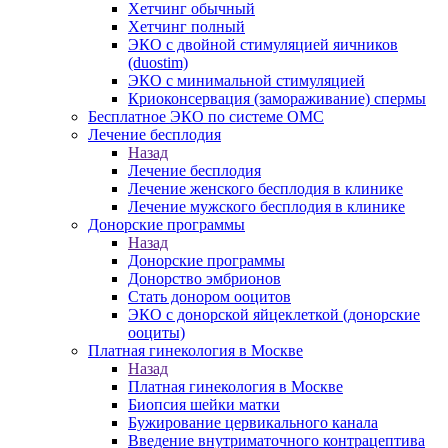
Хетчинг обычный
Хетчинг полный
ЭКО с двойной стимуляцией яичников
(duostim)
ЭКО с минимальной стимуляцией
Криоконсервация (замораживание) спермы
Бесплатное ЭКО по системе ОМС
Лечение бесплодия
Назад
Лечение бесплодия
Лечение женского бесплодия в клинике
Лечение мужского бесплодия в клинике
Донорские программы
Назад
Донорские программы
Донорство эмбрионов
Стать донором ооцитов
ЭКО с донорской яйцеклеткой (донорские
ооциты)
Платная гинекология в Москве
Назад
Платная гинекология в Москве
Биопсия шейки матки
Бужирование цервикального канала
Введение внутриматочного контрацептива