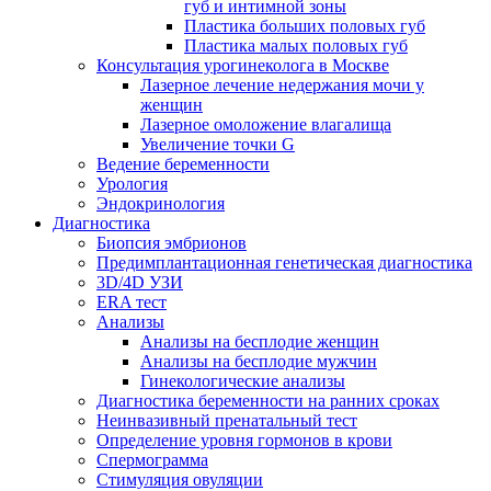
губ и интимной зоны
Пластика больших половых губ
Пластика малых половых губ
Консультация урогинеколога в Москве
Лазерное лечение недержания мочи у
женщин
Лазерное омоложение влагалища
Увеличение точки G
Ведение беременности
Урология
Эндокринология
Диагностика
Биопсия эмбрионов
Предимплантационная генетическая диагностика
3D/4D УЗИ
ERA тест
Анализы
Анализы на бесплодие женщин
Анализы на бесплодие мужчин
Гинекологические анализы
Диагностика беременности на ранних сроках
Неинвазивный пренатальный тест
Определение уровня гормонов в крови
Спермограмма
Стимуляция овуляции