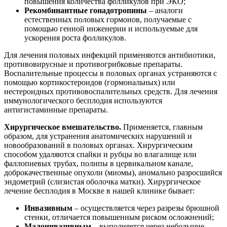
повышения количества фолликулов при ЭКО;
Рекомбинантные гонадотропины
– аналоги
естественных половых гормонов, получаемые с
помощью генной инженерии и используемые для
ускорения роста фолликулов.
Для лечения половых инфекций применяются антибиотики,
противовирусные и противогрибковые препараты.
Воспалительные процессы в половых органах устраняются с
помощью кортикостероидов (гормональных) или
нестероидных противовоспалительных средств. Для лечения
иммунологического бесплодия используются
антигистаминные препараты.
Хирургическое вмешательство.
Применяется, главным
образом, для устранения анатомических нарушений и
новообразований в половых органах. Хирургическим
способом удаляются спайки и рубцы во влагалище или
фаллопиевых трубах, полипы в цервикальном канале,
доброкачественные опухоли (миомы), аномально разросшийся
эндометрий (слизистая оболочка матки). Хирургическое
лечение бесплодия в Москве в нашей клинике бывает:
Инвазивным
– осуществляется через разрезы брюшной
стенки, отличается повышенным риском осложнений;
Малоинвазивным
– выполняется через небольшие