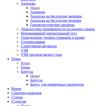
Анализы
Назад
Анализы
Анализы на бесплодие женщин
Анализы на бесплодие мужчин
Гинекологические анализы
Диагностика беременности на ранних сроках
Неинвазивный пренатальный тест
Определение уровня гормонов в крови
Спермограмма
Стимуляция овуляции
УЗИ
УЗИ органов малого таза
Цены
Назад
Цены
Бонусы
Назад
Бонусы
Бонус для первичных пациентов
Врачи
Спецпредложения
Статьи
О центре
Назад