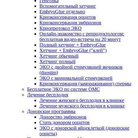
Генетика
Вспомогательный хетчинг
EmbryoGlue отдельно
Криоконсервация ооцитов
Криоконсервация эмбрионов
Криопротокол ЭКО
Онлайн-знакомство с репродуктологом:
бесплатная видео-встреча на 20 минут
Полный хетчинг + ЕmbryoGlue
Хетчинг + EmbryoGlue ("клей")
Хетчинг обычный
Хетчинг полный
ЭКО с двойной стимуляцией яичников
(duostim)
ЭКО с минимальной стимуляцией
Криоконсервация (замораживание) спермы
Бесплатное ЭКО по системе ОМС
Лечение бесплодия
Лечение женского бесплодия в клинике
Лечение мужского бесплодия в клинике
Донорские программы
Донорство эмбрионов
Стать донором ооцитов
ЭКО с донорской яйцеклеткой (донорские
ооциты)