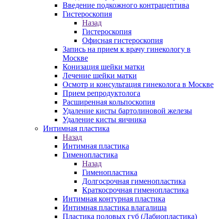
Введение подкожного контрацептива
Гистероскопия
Назад
Гистероскопия
Офисная гистероскопия
Запись на прием к врачу гинекологу в
Москве
Конизация шейки матки
Лечение шейки матки
Осмотр и консультация гинеколога в Москве
Прием репродуктолога
Расширенная кольпоскопия
Удаление кисты бартолиновой железы
Удаление кисты яичника
Интимная пластика
Назад
Интимная пластика
Гименопластика
Назад
Гименопластика
Долгосрочная гименопластика
Краткосрочная гименопластика
Интимная контурная пластика
Интимная пластика влагалища
Пластика половых губ (Лабиопластика)