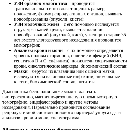
УЗИ органов малого таза
– проводится
трансвагинально и позволяет оценить размер,
положение, форму репродуктивных органов, выявить
новообразования (опухоли, кисты);
УЗИ молочных желез
– с его помощью исследуется
структура тканей груди, выявляется наличие
новообразований (опухолей, кист), у женщин старше 35
лет вместо ультразвукового исследования проводится
мммография;
Анализы крови и мочи
– с их помощью определяется
уровень половых гормонов, наличие инфекций (ВИЧ,
гепатитов В и С, сифилиса), показатели свертываемости
крови, онкологические маркеры, биохимический состав;
Мазки
– берутся из влагалища или с шейки матки,
исследуются на вагинальные инфекции, аномальные
клетки, биохимический состав, антитела.
Диагностика бесплодия также может включать
гистероскопию, магнитно-резонансную и компьютерную
томографию, энцефалографию и другие методы
исследования. Параллельно проводится обследование
репродуктивной системы полового партнера/супруга сдача
анализов крови и мочи, спермограмма.