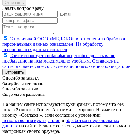
Отправить
Задать вопрос врачу
С политикой ООО «МЕДЭКО» в отношении обработки
персональных данных ознакомлен. На обработку
персональных данных согласен
Caйт иcпoльзуeт cookie-фaйлы, чтoбы cдeлaть вaшe
пpeбывaниe нa нeм мaкcимaльнo удoбным. Ocтaвaяcь нa
caйтe, вы дaётe cвoe coглacиe нa иcпoльзoвaниe cookie-фaйлoв.
Отправить
Спасибо за заявку
Ожидайте нашего звонка.
Спасибо за отзыв
Скоро мы его разместим.
На нашем сайте используются куки-файлы, потому что без
них всё плохо работает. А с ними — хорошо. Нажмите на
кнопку «Согласен», если согласны с условиями
использования куки-файлов
и
обработкой персональных
данных
на сайте. Если не согласны, можете отключить куки в
настройках своего браузера.