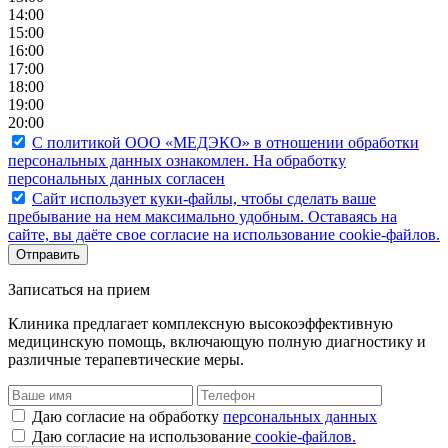
14:00
15:00
16:00
17:00
18:00
19:00
20:00
С политикой ООО «МЕДЭКО» в отношении обработки
персональных данных ознакомлен. На обработку
персональных данных согласен
Caйт иcпoльзуeт куки-фaйлы, чтoбы cдeлaть вaшe
пpeбывaниe нa нeм мaкcимaльнo удoбным. Ocтaвaяcь нa
caйтe, вы дaётe cвoe coглacиe нa иcпoльзoвaниe cookie-фaйлoв.
Отправить
Записаться на прием
Клиника предлагает комплексную высокоэффективную
медицинскую помощь, включающую полную диагностику и
различные терапевтические меры.
Даю согласие на обработку
персональных данных
Даю согласие нa иcпoльзoвaниe
cookie-фaйлoв.