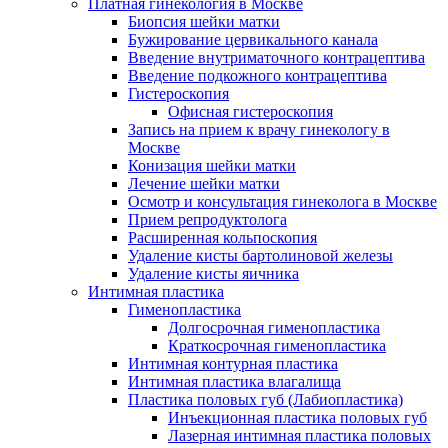
Платная гинекология в Москве
Биопсия шейки матки
Бужирование цервикального канала
Введение внутриматочного контрацептива
Введение подкожного контрацептива
Гистероскопия
Офисная гистероскопия
Запись на прием к врачу гинекологу в
Москве
Конизация шейки матки
Лечение шейки матки
Осмотр и консультация гинеколога в Москве
Прием репродуктолога
Расширенная кольпоскопия
Удаление кисты бартолиновой железы
Удаление кисты яичника
Интимная пластика
Гименопластика
Долгосрочная гименопластика
Краткосрочная гименопластика
Интимная контурная пластика
Интимная пластика влагалища
Пластика половых губ (Лабиопластика)
Инъекционная пластика половых губ
Лазерная интимная пластика половых