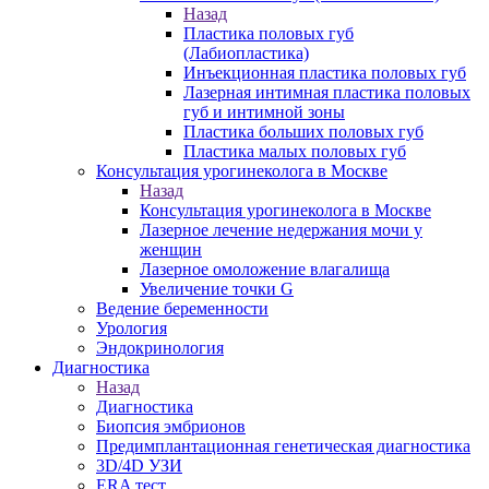
Назад
Пластика половых губ
(Лабиопластика)
Инъекционная пластика половых губ
Лазерная интимная пластика половых
губ и интимной зоны
Пластика больших половых губ
Пластика малых половых губ
Консультация урогинеколога в Москве
Назад
Консультация урогинеколога в Москве
Лазерное лечение недержания мочи у
женщин
Лазерное омоложение влагалища
Увеличение точки G
Ведение беременности
Урология
Эндокринология
Диагностика
Назад
Диагностика
Биопсия эмбрионов
Предимплантационная генетическая диагностика
3D/4D УЗИ
ERA тест