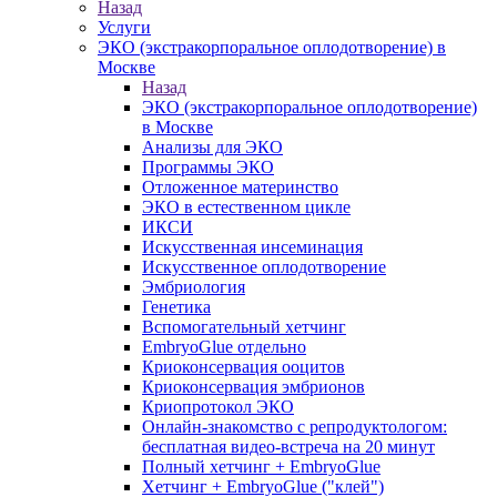
Назад
Услуги
ЭКО (экстракорпоральное оплодотворение) в
Москве
Назад
ЭКО (экстракорпоральное оплодотворение)
в Москве
Анализы для ЭКО
Программы ЭКО
Отложенное материнство
ЭКО в естественном цикле
ИКСИ
Искусственная инсеминация
Искусственное оплодотворение
Эмбриология
Генетика
Вспомогательный хетчинг
EmbryoGlue отдельно
Криоконсервация ооцитов
Криоконсервация эмбрионов
Криопротокол ЭКО
Онлайн-знакомство с репродуктологом:
бесплатная видео-встреча на 20 минут
Полный хетчинг + ЕmbryoGlue
Хетчинг + EmbryoGlue ("клей")