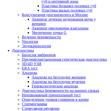
губ и интимной зоны
Пластика больших половых губ
Пластика малых половых губ
Консультация урогинеколога в Москве
Лазерное лечение недержания мочи у
женщин
Лазерное омоложение влагалища
Увеличение точки G
Ведение беременности
Урология
Эндокринология
Диагностика
Биопсия эмбрионов
Предимплантационная генетическая диагностика
3D/4D УЗИ
ERA тест
Анализы
Анализы на бесплодие женщин
Анализы на бесплодие мужчин
Гинекологические анализы
Диагностика беременности на ранних сроках
Неинвазивный пренатальный тест
Определение уровня гормонов в крови
Спермограмма
Стимуляция овуляции