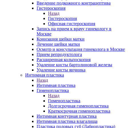
Введение подкожного контрацептива
Гистероскопия
Назад
Гистероскопия
Офисная гистероскопия
Запись на прием к врачу гинекологу в
Москве
Конизация шейки матки
Лечение шейки матки
Осмотр и консультация гинеколога в Москве
Прием репродуктолога
Расширенная кольпоскопия
Удаление кисты бартолиновой железы
Удаление кисты яичника
Интимная пластика
Назад
Интимная пластика
Гименопластика
Назад
Гименопластика
Долгосрочная гименопластика
Краткосрочная гименопластика
Интимная контурная пластика
Интимная пластика влагалища
Пластика половых губ (Лабиопластика)