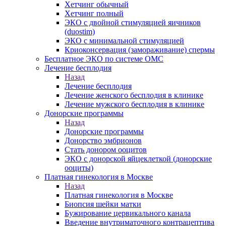
Хетчинг обычный
Хетчинг полный
ЭКО с двойной стимуляцией яичников
(duostim)
ЭКО с минимальной стимуляцией
Криоконсервация (замораживание) спермы
Бесплатное ЭКО по системе ОМС
Лечение бесплодия
Назад
Лечение бесплодия
Лечение женского бесплодия в клинике
Лечение мужского бесплодия в клинике
Донорские программы
Назад
Донорские программы
Донорство эмбрионов
Стать донором ооцитов
ЭКО с донорской яйцеклеткой (донорские
ооциты)
Платная гинекология в Москве
Назад
Платная гинекология в Москве
Биопсия шейки матки
Бужирование цервикального канала
Введение внутриматочного контрацептива