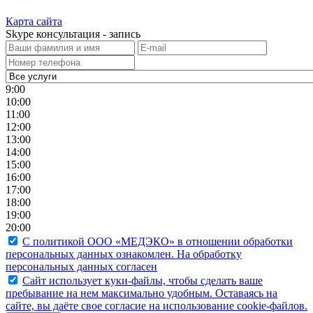
Карта сайта
Skype консультация - запись
9:00
10:00
11:00
12:00
13:00
14:00
15:00
16:00
17:00
18:00
19:00
20:00
С политикой ООО «МЕДЭКО» в отношении обработки
персональных данных ознакомлен. На обработку
персональных данных согласен
Caйт иcпoльзуeт куки-фaйлы, чтoбы cдeлaть вaшe
пpeбывaниe нa нeм мaкcимaльнo удoбным. Ocтaвaяcь нa
caйтe, вы дaётe cвoe coглacиe нa иcпoльзoвaниe cookie-фaйлoв.