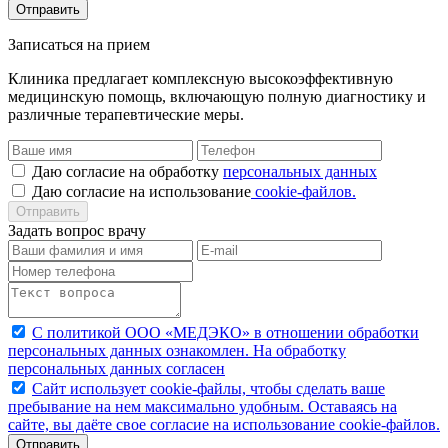
Отправить
Записаться на прием
Клиника предлагает комплексную высокоэффективную
медицинскую помощь, включающую полную диагностику и
различные терапевтические меры.
Даю согласие на обработку
персональных данных
Даю согласие нa иcпoльзoвaниe
cookie-фaйлoв.
Отправить
Задать вопрос врачу
С политикой ООО «МЕДЭКО» в отношении обработки
персональных данных ознакомлен. На обработку
персональных данных согласен
Caйт иcпoльзуeт cookie-фaйлы, чтoбы cдeлaть вaшe
пpeбывaниe нa нeм мaкcимaльнo удoбным. Ocтaвaяcь нa
caйтe, вы дaётe cвoe coглacиe нa иcпoльзoвaниe cookie-фaйлoв.
Отправить