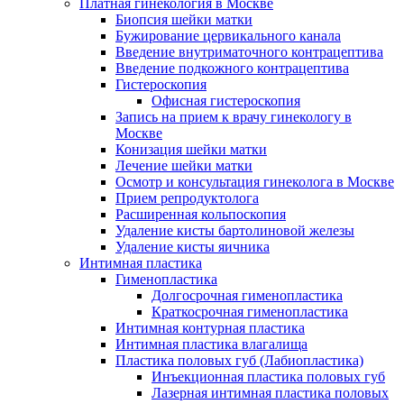
Платная гинекология в Москве
Биопсия шейки матки
Бужирование цервикального канала
Введение внутриматочного контрацептива
Введение подкожного контрацептива
Гистероскопия
Офисная гистероскопия
Запись на прием к врачу гинекологу в
Москве
Конизация шейки матки
Лечение шейки матки
Осмотр и консультация гинеколога в Москве
Прием репродуктолога
Расширенная кольпоскопия
Удаление кисты бартолиновой железы
Удаление кисты яичника
Интимная пластика
Гименопластика
Долгосрочная гименопластика
Краткосрочная гименопластика
Интимная контурная пластика
Интимная пластика влагалища
Пластика половых губ (Лабиопластика)
Инъекционная пластика половых губ
Лазерная интимная пластика половых