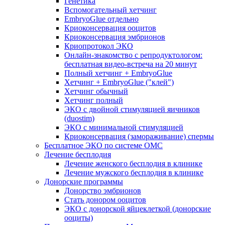
Генетика
Вспомогательный хетчинг
EmbryoGlue отдельно
Криоконсервация ооцитов
Криоконсервация эмбрионов
Криопротокол ЭКО
Онлайн-знакомство с репродуктологом:
бесплатная видео-встреча на 20 минут
Полный хетчинг + ЕmbryoGlue
Хетчинг + EmbryoGlue ("клей")
Хетчинг обычный
Хетчинг полный
ЭКО с двойной стимуляцией яичников
(duostim)
ЭКО с минимальной стимуляцией
Криоконсервация (замораживание) спермы
Бесплатное ЭКО по системе ОМС
Лечение бесплодия
Лечение женского бесплодия в клинике
Лечение мужского бесплодия в клинике
Донорские программы
Донорство эмбрионов
Стать донором ооцитов
ЭКО с донорской яйцеклеткой (донорские
ооциты)