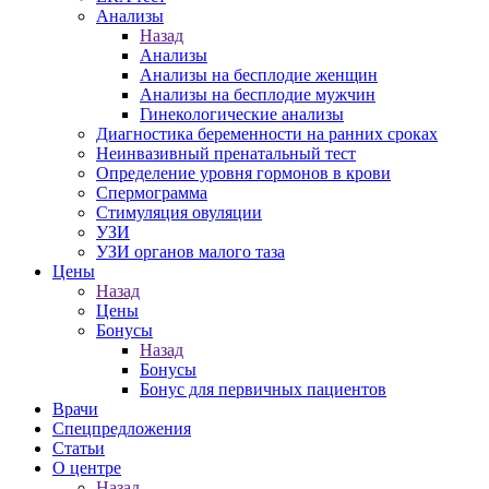
Анализы
Назад
Анализы
Анализы на бесплодие женщин
Анализы на бесплодие мужчин
Гинекологические анализы
Диагностика беременности на ранних сроках
Неинвазивный пренатальный тест
Определение уровня гормонов в крови
Спермограмма
Стимуляция овуляции
УЗИ
УЗИ органов малого таза
Цены
Назад
Цены
Бонусы
Назад
Бонусы
Бонус для первичных пациентов
Врачи
Спецпредложения
Статьи
О центре
Назад